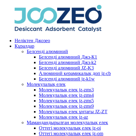
Неліктен Джозео
Құралдар
Белсенді алюминий
Белсенді алюминий Джз-К1
Белсенді алюминий Джз-k2
Белсенді алюминий JZ-K3
Алюминий керамикалық доп jz-cb
Белсенді алюминий jz-k1w
Молекулалық елек
Молекулалық елек jz-zms3
Молекулалық елек jz-zms4
Молекулалық елек jz-zms5
Молекулалық елек jz-zms9
Молекулалық елек ұнтағы JZ-ZT
Молекулалық елек jz-az
Мамандандырылған молекулалық елек
Оттегі молекулалық елек jz-oi
Оттегі молекулалық елек jz-om