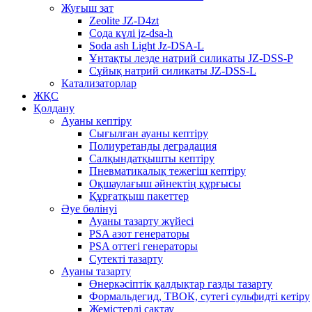
Жуғыш зат
Zeolite JZ-D4zt
Сода күлі jz-dsa-h
Soda ash Light Jz-DSA-L
Ұнтақты лезде натрий силикаты JZ-DSS-P
Сұйық натрий силикаты JZ-DSS-L
Катализаторлар
ЖҚС
Қолдану
Ауаны кептіру
Сығылған ауаны кептіру
Полиуретанды деградация
Салқындатқышты кептіру
Пневматикалық тежегіш кептіру
Оқшаулағыш әйнектің құрғысы
Құрғатқыш пакеттер
Әуе бөлінуі
Ауаны тазарту жүйесі
PSA азот генераторы
PSA оттегі генераторы
Сутекті тазарту
Ауаны тазарту
Өнеркәсіптік қалдықтар газды тазарту
Формальдегид, ТВОК, сутегі сульфидті кетіру
Жемістерді сақтау