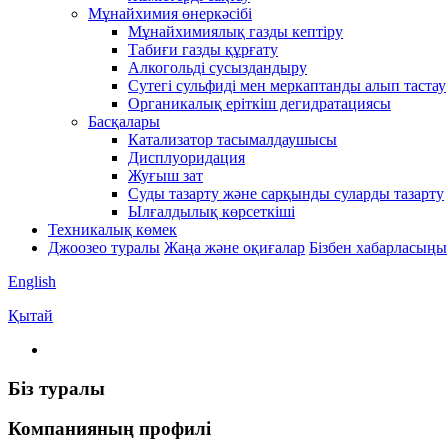
Мұнайхимия өнеркәсібі
Мұнайхимиялық газды кептіру
Табиғи газды құрғату
Алкогольді сусыздандыру
Сутегі сульфиді мен меркаптанды алып тастау
Органикалық еріткіш дегидратациясы
Басқалары
Катализатор тасымалдаушысы
Дисплуоридация
Жуғыш зат
Суды тазарту және сарқынды суларды тазарту
Ылғалдылық көрсеткіші
Техникалық көмек
Джоозео туралы
Жаңа және оқиғалар
Бізбен хабарласыңы
English
Қытай
Біз туралы
Компанияның профилі