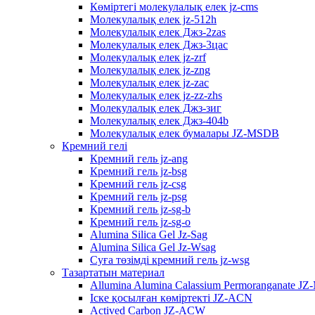
Көміртегі молекулалық елек jz-cms
Молекулалық елек jz-512h
Молекулалық елек Джз-2zas
Молекулалық елек Джз-3цас
Молекулалық елек jz-zrf
Молекулалық елек jz-zng
Молекулалық елек jz-zac
Молекулалық елек jz-zz-zhs
Молекулалық елек Джз-зиг
Молекулалық елек Джз-404b
Молекулалық елек бумалары JZ-MSDB
Кремний гелі
Кремний гель jz-ang
Кремний гель jz-bsg
Кремний гель jz-csg
Кремний гель jz-psg
Кремний гель jz-sg-b
Кремний гель jz-sg-o
Alumina Silica Gel Jz-Sag
Alumina Silica Gel Jz-Wsag
Суға төзімді кремний гель jz-wsg
Тазартатын материал
Allumina Alumina Calassium Permoranganate JZ
Іске қосылған көміртекті JZ-ACN
Actived Carbon JZ-ACW